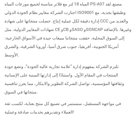
المياه 18 لتر مع فلاتر مناسبة لجميع موزعات المياه PS-A07 مصنع
, لقد
اجتازت الشركة معايير نظام الجودة الدولي ISO9001 وطبقتها بجدية، مع
إدارة دقيقة لكل عملية إنتاج. حصلت منتجاتها على شهادة CCC والعديد من
شهادات المعايير الدولية، مثل CE وCB وSASO وSONCAP وغيرها. بالإضافة
إلى السوق المحلية، حققت منتجاتنا مبيعات جيدة في الأسواق الخارجية:
أمريكا الجنوبية، أفريقيا، جنوب شرق آسيا، أوروبا الشرقية، والشرق
الأوسط.
تلتزم الشركة بمفهوم إدارة "علامة تجارية عالية الجودة"، وتضع جودة
المنتجات في المقام الأول. واستنادًا إلى إدارتها المبنية على الإنسانية
وثقافتها المؤسسية، تواصل الشركة التطوير والابتكار، مما يعزز تنافسية
منتجاتها في السوق.
في مواجهة المستقبل، سنستمر في تصنيع كل منتج بعناية، لكسب ثقة
العملاء وتقديرهم بخدمات صادقة وعملية!