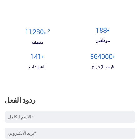
200
+
12000
2
m
موظفين
منطقة
150
600000
+
+
قيمة الإخراج
الشهادات
ردود الفعل