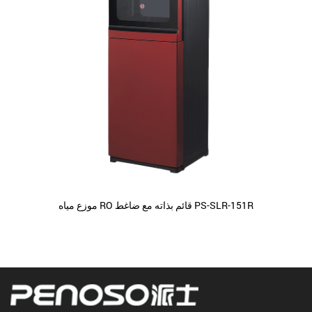
موزع مياه RO قائم بذاته مع ضاغط PS-SLR-151R