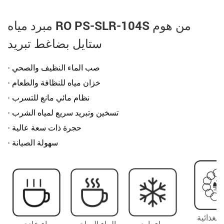
مبرد مياه RO PS-SLR-104S من هوم
ستايل بضاغط تبريد
· صب الماء النظيف والصحي
· خزان مياه للنظافة والطعام
· نظام مائي مانع للتسرب
· تسخين وتبريد سريع لمياه الشرب
· حجرة ذات سعة عالية
· سهولة الصيانة
 الغذائية
ماء بارد
الماء الساخن
ماء عادي