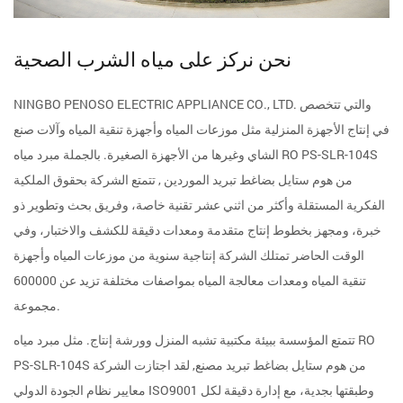
نحن نركز على مياه الشرب الصحية
NINGBO PENOSO ELECTRIC APPLIANCE CO., LTD. والتي تتخصص
في إنتاج الأجهزة المنزلية مثل موزعات المياه وأجهزة تنقية المياه وآلات صنع
الشاي وغيرها من الأجهزة الصغيرة. بالجملة
مبرد مياه RO PS-SLR-104S
من هوم ستايل بضاغط تبريد الموردين
, تتمتع الشركة بحقوق الملكية
الفكرية المستقلة وأكثر من اثني عشر تقنية خاصة، وفريق بحث وتطوير ذو
خبرة، ومجهز بخطوط إنتاج متقدمة ومعدات دقيقة للكشف والاختبار، وفي
الوقت الحاضر تمتلك الشركة إنتاجية سنوية من موزعات المياه وأجهزة
تنقية المياه ومعدات معالجة المياه بمواصفات مختلفة تزيد عن 600000
مجموعة.
تتمتع المؤسسة ببيئة مكتبية تشبه المنزل وورشة إنتاج. مثل
مبرد مياه RO
PS-SLR-104S من هوم ستايل بضاغط تبريد مصنع
, لقد اجتازت الشركة
معايير نظام الجودة الدولي ISO9001 وطبقتها بجدية، مع إدارة دقيقة لكل