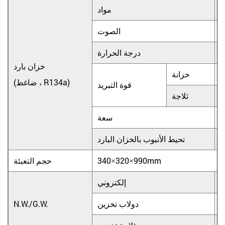
أ
مواد
3
الصوت
درجة الحرارة
خزان بارد
خزانة
(ضاغط ، R134a)
قوة التبريد
ثلاجة
سعة
س
تحيط الأنبوب بالخزان البارد
340×320×990mm
حجم التعبئة
7
إلكتروني
1
دولاب تخزين
N.W./G.W.