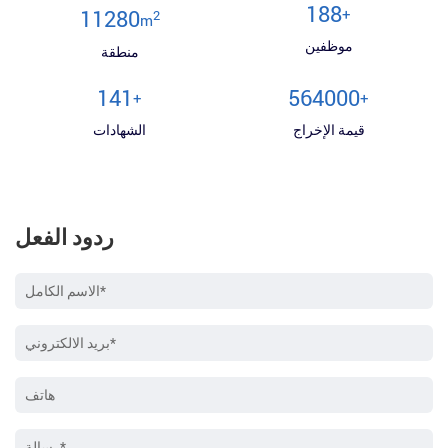
200
+
12000
2
m
موظفين
منطقة
150
600000
+
+
قيمة الإخراج
الشهادات
ردود الفعل