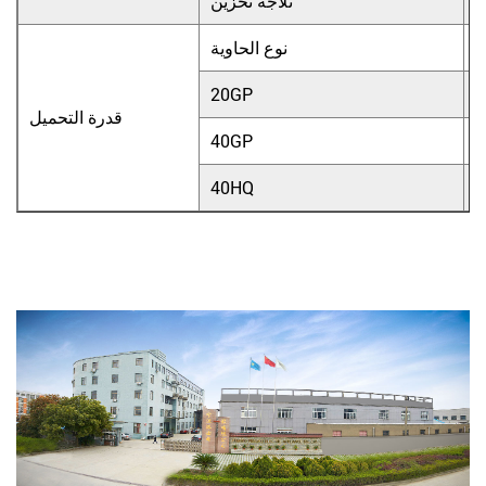
1
ثلاجة تخزين
ي
نوع الحاوية
20GP
قدرة التحميل
40GP
40HQ