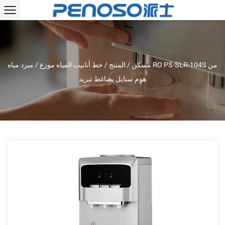
مسكن
/
المنتج
/
خط أنابيب المياه موزع
/
مبرد مياه RO PS-SLR-104S من
هوم ستايل بضاغط تبريد