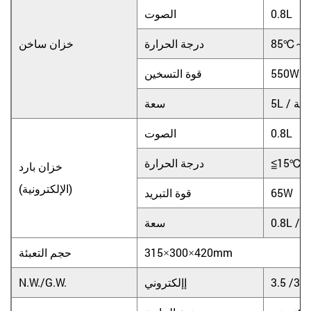
0.8L
الصوت
85℃～
درجة الحرارة
خزان ساخن
550W
قوة التسخين
/ ساعة
سعة
0.8L
الصوت
≦15℃
درجة الحرارة
خزان بارد
(الإلكترونية)
65W
قوة التبريد
اعة
سعة
315×300×420mm
حجم التعبئة
3.5 /3.
إإلكتروني
N.W./G.W.