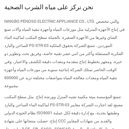
نحن نركز على مياه الشرب الصحية
NINGBO PENOSO ELECTRIC APPLIANCE CO., LTD. والتي تتخصص
في إنتاج الأجهزة المنزلية مثل موزعات المياه وأجهزة تنقية المياه وآلات صنع
الشاي وغيرها من الأجهزة الصغيرة. بالجملة
سطح المكتب لماكينة الماء
الساخن والبارد PS-STR-03 الموردين
, تتمتع الشركة بحقوق الملكية
الفكرية المستقلة وأكثر من اثني عشر تقنية خاصة، وفريق بحث وتطوير ذو
خبرة، ومجهز بخطوط إنتاج متقدمة ومعدات دقيقة للكشف والاختبار، وفي
الوقت الحاضر تمتلك الشركة إنتاجية سنوية من موزعات المياه وأجهزة
تنقية المياه ومعدات معالجة المياه بمواصفات مختلفة تزيد عن 600000
مجموعة.
تتمتع المؤسسة ببيئة مكتبية تشبه المنزل وورشة إنتاج. مثل
سطح المكتب
لماكينة الماء الساخن والبارد PS-STR-03 مصنع
, لقد اجتازت الشركة معايير
نظام الجودة الدولي ISO9001 وطبقتها بجدية، مع إدارة دقيقة لكل عملية
إنتاج. حصلت منتجاتها على شهادة CCC والعديد من شهادات المعايير
الدولية، مثل CE وCB وSASO وSONCAP وغيرها. بالإضافة إلى السوق