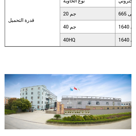
لإلكتروني
نوع الحاوية
شخصى
20 جم
قدرة التحميل
صى
40 جم
صى
40HQ