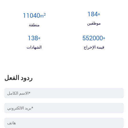
200
+
12000
2
m
موظفين
منطقة
150
600000
+
+
قيمة الإخراج
الشهادات
ردود الفعل