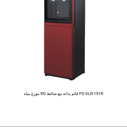
موزع مياه RO قائم بذاته مع ضاغط PS-SLR-151R