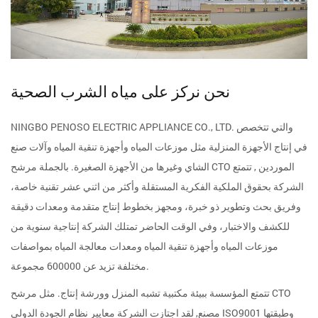
نحن نركز على مياه الشرب الصحية
NINGBO PENOSO ELECTRIC APPLIANCE CO., LTD. والتي تتخصص
في إنتاج الأجهزة المنزلية مثل موزعات المياه وأجهزة تنقية المياه وآلات صنع
مرشح CTO الموردين
, تتمتع
الشاي وغيرها من الأجهزة الصغيرة. بالجملة
الشركة بحقوق الملكية الفكرية المستقلة وأكثر من اثني عشر تقنية خاصة،
وفريق بحث وتطوير ذو خبرة، ومجهز بخطوط إنتاج متقدمة ومعدات دقيقة
للكشف والاختبار، وفي الوقت الحاضر تمتلك الشركة إنتاجية سنوية من
موزعات المياه وأجهزة تنقية المياه ومعدات معالجة المياه بمواصفات
مختلفة تزيد عن 600000 مجموعة.
تتمتع المؤسسة ببيئة مكتبية تشبه المنزل وورشة إنتاج. مثل
مرشح CTO
مصنع
, لقد اجتازت الشركة معايير نظام الجودة الدولي ISO9001 وطبقتها