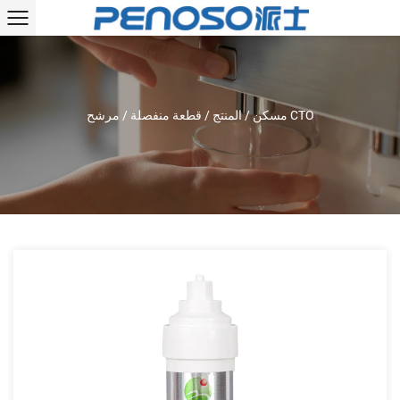
مرشح CTO
مسكن
/
المنتج
/
قطعة منفصلة
/