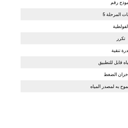
 المرحلة 5
لفولطية
تكرر
رة تنقية
ه قابل للتطبيق
زان الضغط
ح به لمصدر المياه