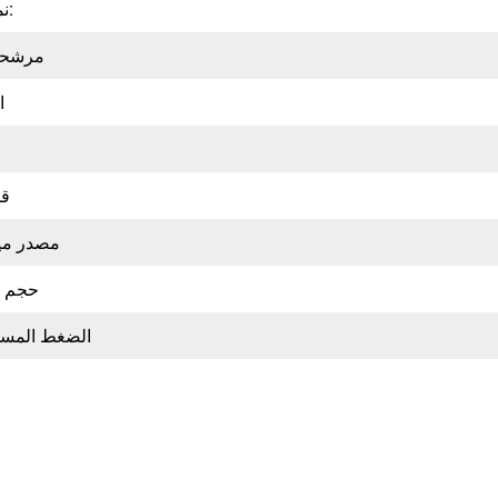
نموذج رقم:
مرشحات
ا
قد
مصدر ميا
حجم خ
الضغط المسمو