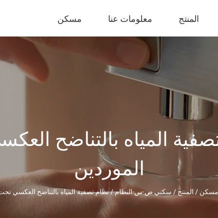
المنتج
معلومات عنا
مسكن
فية المياه بالتناضح العكسي تحت 
الموردين
سكن
/
المنتج
/
سكني ص-س-النظام
/