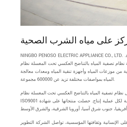
كز على مياه الشرب الصحية
NINGBO PENOSO ELECTRIC APPLIANCE CO., LTD. والتي تتخصص في إنتاج الأجهزة المنزلية مثل موزعات المياه وأجهزة تنقية المياه وآلات صنع الشاي وغيرها من الأجهزة الصغيرة.
ة
 من موزعات المياه وأجهزة تنقية المياه ومعدات معالجة
المياه بمواصفات مختلفة تزيد عن 600000 مجموعة.
ل
ISO9001 وطبقتها بجدية، مع إدارة دقيقة لكل عملية إنتاج. حصلت منتجاتها على شهادة CCC والعديد من شهادات المعايير الدولية، مثل CE وCB وSASO وSONCAP وغيرها. بالإضافة إلى
 على الإنسانية وثقافتها المؤسسية، تواصل الشركة التطوير