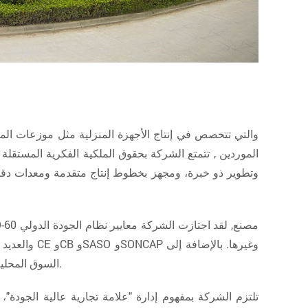
نظام تصفية المياه بالتناضح العكسي تحت المغسلة نظام RO PS-RO-60 الموردين
, تتمتع الشركة بحقوق الملكية الفكرية المستقل
وتطوير ذو خبرة، ومجهز بخطوط إنتاج متقدمة ومعدات دقيق
نظام تصفية المياه بالتناضح العكسي تحت المغسلة نظام RO PS-RO-60 مصنع
, لقد اجتازت الشركة معايير نظام الجودة الدولي
السوق المحلية، حققت منتجاتنا مبيعات جيدة في الأسواق الخارجية: أمريكا الجنوبية، أفريقيا، جنوب شرق آسيا، أوروبا الشرقية، والشرق الأوسط.
تلتزم الشركة بمفهوم إدارة "علامة تجارية عالية الجودة"، 