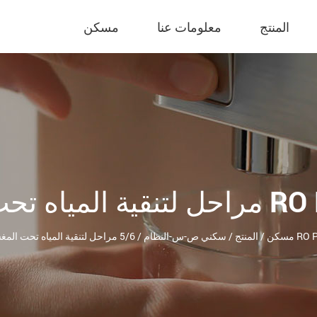
المنتج
معلومات عنا
مسكن
لة نظام RO PS-RO-70
مسكن
/
المنتج
/
سكني ص-س-النظام
/