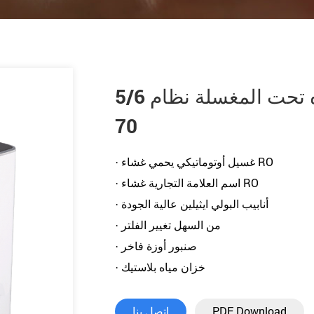
5/6 مراحل لتنقية المياه تحت المغسلة نظام RO PS-RO-
70
· غسيل أوتوماتيكي يحمي غشاء RO
· اسم العلامة التجارية غشاء RO
· أنابيب البولي ايثيلين عالية الجودة
· من السهل تغيير الفلتر
· صنبور أوزة فاخر
· خزان مياه بلاستيك
PDF Download
اتصل بنا