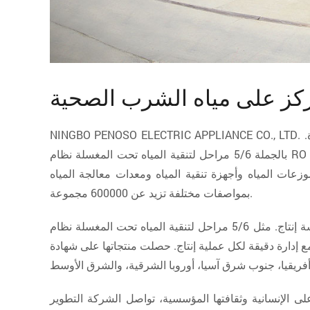
كز على مياه الشرب الصحية
NINGBO PENOSO ELECTRIC APPLIANCE CO., LTD. والتي تتخصص في إنتاج الأجهزة المنزلية مثل موزعات المياه وأجهزة تنقية المياه وآلات صنع الشاي وغيرها من الأجهزة الصغيرة.
بالجملة
ات المياه وأجهزة تنقية المياه ومعدات معالجة المياه
بمواصفات مختلفة تزيد عن 600000 مجموعة.
ة إنتاج. مثل
ة إنتاج. حصلت منتجاتها على شهادة CCC والعديد من شهادات المعايير الدولية، مثل CE وCB وSASO وSONCAP وغيرها. بالإضافة إلى السوق المحلية،
 على الإنسانية وثقافتها المؤسسية، تواصل الشركة التطوير