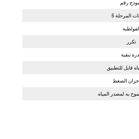
 المرحلة 5
لفولطية
تكرر
رة تنقية
ه قابل للتطبيق
زان الضغط
ح به لمصدر المياه