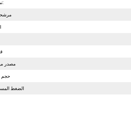
نموذج رقم:
مرشحات
ا
قد
مصدر ميا
حجم خ
الضغط المسمو