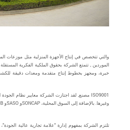
5/6 مراحل لتنقية المياه تحت المغسلة نظام RO PS-RO-70 الموردين
, تتمتع الشركة بحقوق الملكية الفكرية المستقل
خبرة، ومجهز بخطوط إنتاج متقدمة ومعدات دقيقة للكشف و
5/6 مراحل لتنقية المياه تحت المغسلة نظام RO PS-RO-70 مصنع
, لقد اجتازت الشركة معايير نظام الجودة الدولي 1
تلتزم الشركة بمفهوم إدارة "علامة تجارية عالية الجودة"، 