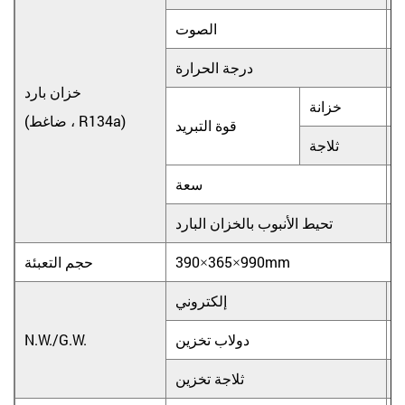
3
الصوت
درجة الحرارة
خزان بارد
خزانة
(ضاغط ، R134a)
قوة التبريد
ثلاجة
سعة
س
تحيط الأنبوب بالخزان البارد
390×365×990mm
حجم التعبئة
8
إلكتروني
1
دولاب تخزين
N.W./G.W.
1
ثلاجة تخزين