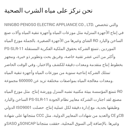
نحن نركز على مياه الشرب الصحية
NINGBO PENOSO ELECTRIC APPLIANCE CO., LTD. والتي تتخصص
في إنتاج الأجهزة المنزلية مثل موزعات المياه وأجهزة تنقية المياه وآلات صنع
الشاي وغيرها من الأجهزة الصغيرة. بالجملة
موزع المياه RO الساخن والبارد
PS-SLR-11 الموردين
, تتمتع الشركة بحقوق الملكية الفكرية المستقلة
وأكثر من اثني عشر تقنية خاصة، وفريق بحث وتطوير ذو خبرة، ومجهز
بخطوط إنتاج متقدمة ومعدات دقيقة للكشف والاختبار، وفي الوقت الحاضر
تمتلك الشركة إنتاجية سنوية من موزعات المياه وأجهزة تنقية المياه
ومعدات معالجة المياه بمواصفات مختلفة تزيد عن 600000 مجموعة.
تتمتع المؤسسة ببيئة مكتبية تشبه المنزل وورشة إنتاج. مثل
موزع المياه RO
الساخن والبارد PS-SLR-11 مصنع
, لقد اجتازت الشركة معايير نظام الجودة
الدولي ISO9001 وطبقتها بجدية، مع إدارة دقيقة لكل عملية إنتاج. حصلت
منتجاتها على شهادة CCC والعديد من شهادات المعايير الدولية، مثل CE وCB
وSASO وSONCAP وغيرها. بالإضافة إلى السوق المحلية، حققت منتجاتنا