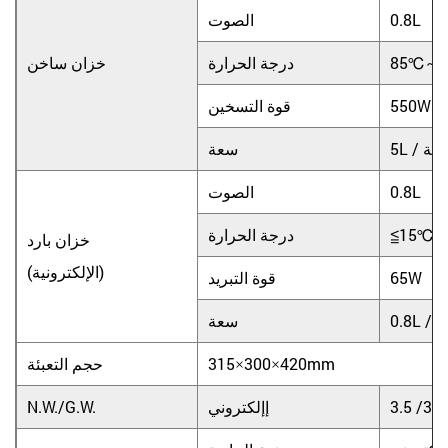
0.8L
الصوت
85℃～
درجة الحرارة
خزان ساخن
550W
قوة التسخين
/ ساعة
سعة
0.8L
الصوت
≦15℃
درجة الحرارة
خزان بارد
(الإلكترونية)
65W
قوة التبريد
اعة
سعة
315×300×420mm
حجم التعبئة
3.5 /3.
إإلكتروني
N.W./G.W.