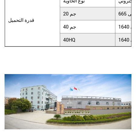
لإلكتروني
نوع الحاوية
شخصى
20 جم
قدرة التحميل
صى
40 جم
صى
40HQ