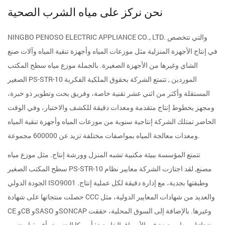
نحن نركز على مياه الشرب الصحية
NINGBO PENOSO ELECTRIC APPLIANCE CO., LTD. والتي تتخصص
في إنتاج الأجهزة المنزلية مثل موزعات المياه وأجهزة تنقية المياه وآلات صنع
الشاي وغيرها من الأجهزة الصغيرة. بالجملة
موزع مياه سطح المكتب
الصغير PS-STR-10 الموردين
, تتمتع الشركة بحقوق الملكية الفكرية
المستقلة وأكثر من اثني عشر تقنية خاصة، وفريق بحث وتطوير ذو خبرة،
ومجهز بخطوط إنتاج متقدمة ومعدات دقيقة للكشف والاختبار، وفي الوقت
الحاضر تمتلك الشركة إنتاجية سنوية من موزعات المياه وأجهزة تنقية المياه
ومعدات معالجة المياه بمواصفات مختلفة تزيد عن 600000 مجموعة.
تتمتع المؤسسة ببيئة مكتبية تشبه المنزل وورشة إنتاج. مثل
موزع مياه
سطح المكتب الصغير PS-STR-10 مصنع
, لقد اجتازت الشركة معايير نظام
الجودة الدولي ISO9001 وطبقتها بجدية، مع إدارة دقيقة لكل عملية إنتاج.
حصلت منتجاتها على شهادة CCC والعديد من شهادات المعايير الدولية، مثل
CE وCB وSASO وSONCAP وغيرها. بالإضافة إلى السوق المحلية، حققت
منتجاتنا مبيعات جيدة في الأسواق الخارجية: أمريكا الجنوبية، أفريقيا، جنوب