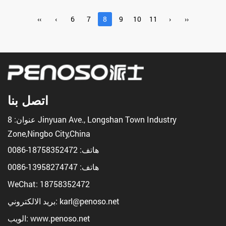
‹‹
‹
6
7
8
9
10
11
›
››
اتصل بنا
عنوان: 8 Jinyuan Ave., Longshan Town Industry
Zone,Ningbo City,China
هاتف:
18758352472-0086
هاتف:
13958274747-0086
WeChat: 18758352472
بريد الالكتروني: karl@penoso.net
الويب: www.penoso.net