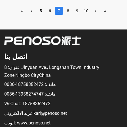
‹‹
‹
5
6
7
8
9
10
›
››
اتصل بنا
عنوان: 8 Jinyuan Ave., Longshan Town Industry
Zone,Ningbo City,China
هاتف:
18758352472-0086
هاتف:
13958274747-0086
WeChat: 18758352472
بريد الالكتروني: karl@penoso.net
الويب: www.penoso.net