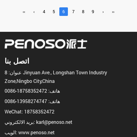
‹‹
‹
4
5
6
7
8
9
›
››
اتصل بنا
عنوان: 8 Jinyuan Ave., Longshan Town Industry
Zone,Ningbo City,China
هاتف:
18758352472-0086
هاتف:
13958274747-0086
WeChat: 18758352472
بريد الالكتروني: karl@penoso.net
الويب: www.penoso.net