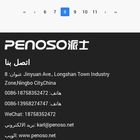
‹‹
‹
6
7
8
9
10
11
›
››
اتصل بنا
عنوان: 8 Jinyuan Ave., Longshan Town Industry
Zone,Ningbo City,China
هاتف:
18758352472-0086
هاتف:
13958274747-0086
WeChat: 18758352472
بريد الالكتروني: karl@penoso.net
الويب: www.penoso.net