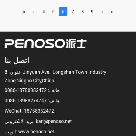
‹‹
‹
4
5
6
7
8
9
›
››
اتصل بنا
عنوان: 8 Jinyuan Ave., Longshan Town Industry
Zone,Ningbo City,China
هاتف:
18758352472-0086
هاتف:
13958274747-0086
WeChat: 18758352472
بريد الالكتروني: karl@penoso.net
الويب: www.penoso.net