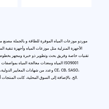
China OEM/ODM موردو موزعات المياه الموفرة للطاقة
و
بالجملة مصنع مو
الأجهزة المنزلية مثل موزعات المياه وأجهزة تنقية الم
تقنيات خاصة وفريق بحث وتطوير ذو خبرة ومجهز بخطوط إن
SONCAP، الخ. بالإضافة إلى السوق المحلية، كانت المنتجات أيضا تباع بشكل جيد في الأسواق الخارجية: أمريكا الجنوبية وأفريقيا وجنوب شرق آسيا وأوروبا الشرقية والشرق الأوسط.