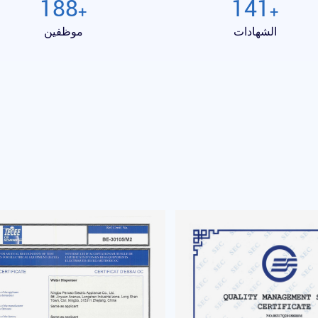
200
150
+
+
الشهادات
موظفين