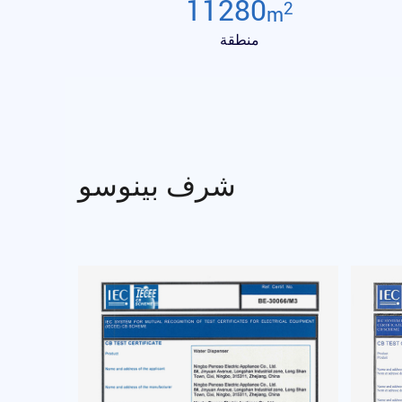
12000
2
m
منطقة
شرف بينوسو