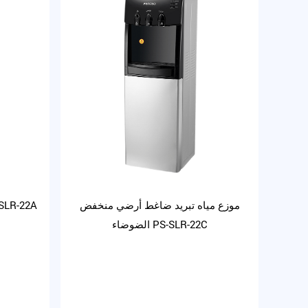
موزع مياه تبريد ضاغط أرضي منخفض
موزع المياه الزجاجي بحام
الضوضاء PS-SLR-22C