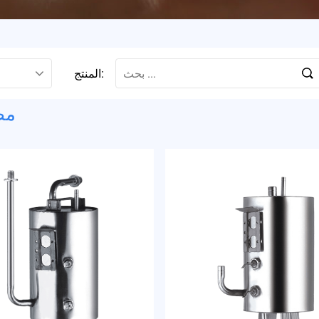
المنتج:
مص