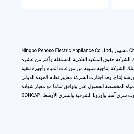
, مشهور
Ningbo Penoso Electric Appliance Co., Ltd.
متلك الشركة حقوق الملكية الفكرية المستقلة وأكثر من عشرة
ك الشركة إنتاجية سنوية من موزعات المياه وأجهزة تنقية
ع الشركة ببيئة مكتبية مريحة وورشة إنتاج. وقد اجتازت الشركة معايير نظام الجودة الدولي ISO9001
مياه المخصصة
الحصول على وتوافق تماما مع معيار شهادة CCC وعدد من شهادات المعايير الدولية، مثل CE، CB، SASO،