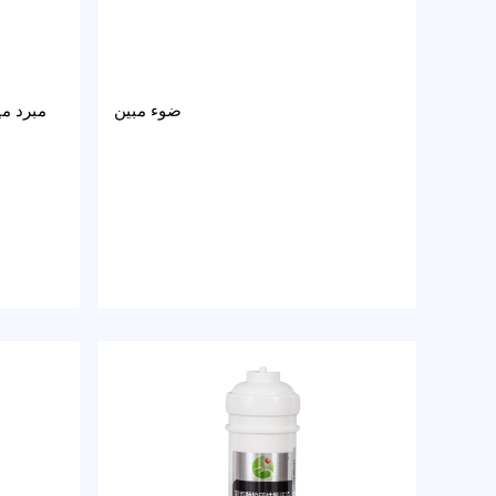
ضوء مبين
مبرد م