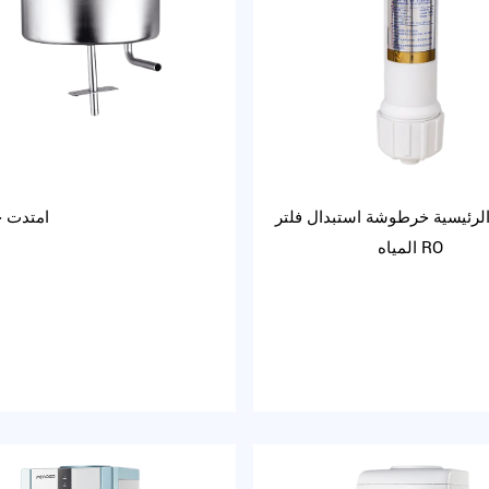
لرئيسية خرطوشة استبدال فلتر
امتدت خ
المياه RO