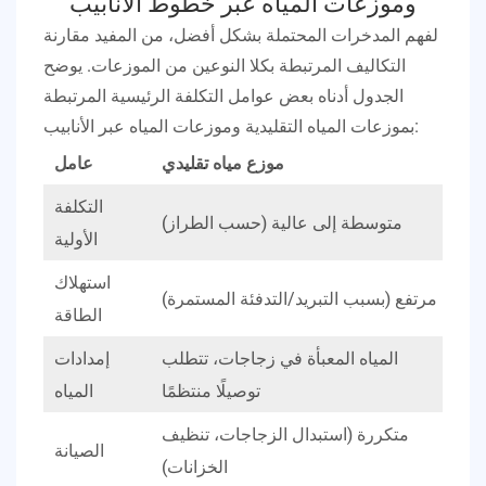
وموزعات المياه عبر خطوط الأنابيب
لفهم المدخرات المحتملة بشكل أفضل، من المفيد مقارنة
التكاليف المرتبطة بكلا النوعين من الموزعات. يوضح
الجدول أدناه بعض عوامل التكلفة الرئيسية المرتبطة
بموزعات المياه التقليدية وموزعات المياه عبر الأنابيب:
بيب
موزع مياه تقليدي
عامل
التكلفة
كة)
متوسطة إلى عالية (حسب الطراز)
الأولية
زمة
استهلاك
مرتفع (بسبب التبريد/التدفئة المستمرة)
ضخ)
الطاقة
دون
المياه المعبأة في زجاجات، تتطلب
إمدادات
بئة
توصيلًا منتظمًا
المياه
متكررة (استبدال الزجاجات، تنظيف
خر)
الصيانة
الخزانات)